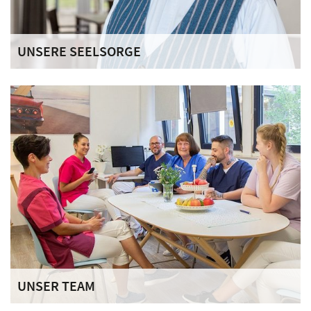
UNSERE SEELSORGE
Ruhe, Geborgenheit und eine empathische Begleitung. All
das finden Sie im Senioren-Zentrum St. Raphael. Die
Mitarbeitenden der Seelsorge des Deutschen Ordens,
sowie die Mitarbeitenden der Sozialen Betreuung sind für
Sie da: Gespräche, Gebete und Beistand in schweren
Zeiten.
UNSER TEAM