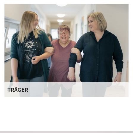
Das Team des Senioren-Zentrums St. Raphael umfasst
über 100 Mitarbeiterinnen und Mitarbeitern, die ganz im
Sinne unseres seit über 800 Jahren aktuellen Leitbildes
„Helfen und Heilen“ handeln.
TRÄGER
Der Deutsche Orden engagiert sich mit seinen
Ordenswerken bundesweit in über 60 sozialen
Einrichtungen. Über 3.000 Mitarbeiterinnen und
Mitarbeiter kümmern sich täglich um die Bedürfnisse der
ihnen anvertrauten Menschen.