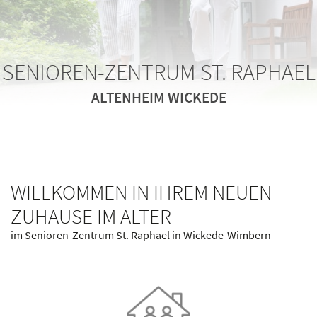
SENIOREN-ZENTRUM ST. RAPHAEL
SENIOREN-ZENTRUM ST. RAPHAEL
SENIOREN-ZENTRUM ST. RAPHAEL
ALTENHEIM WICKEDE
ALTENHEIM WICKEDE
ALTENHEIM WICKEDE
WILLKOMMEN IN IHREM NEUEN
ZUHAUSE IM ALTER
im Senioren-Zentrum St. Raphael in Wickede-Wimbern